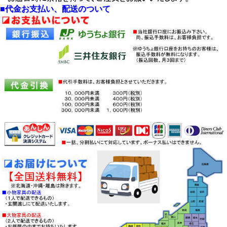
・開口部には、上段２口・下段１口１
■代金お支払い、配送のついて
◆「メッカ」シリ
５００Wコンセント付
ーズ
・カウンターは、継目のない熱・傷・
「メッカ」 ６０
汚れに強いメラミン化粧合板仕様
０レンジ
・下段開口部は、ポリ合板天板の３段
「メッカ」１００
引スライドテーブル付
０レンジ
・下台上２段引出：ゆっくり閉るヘテ
「メッカ」１００
ィヒ社製クアドロレール付
０収納
・最下段引出：ペットボトルも入る大
型引出、３段スライドレール付
・下台開口部下扉：ゆっくり閉るダン
バー丁番付開扉
◆ご注意
・床の凹凸にご注意ください。
・本体が歪み扉に隙間があくことがあ
ります。
・本体が平らになるように設置してく
ださい。
・
送料無料
（北海道・沖縄・離島除
く）でお届けします。
・
大型家具の配送は、基本として開梱
設置込価格です。
・下記の区域内では、開梱設置込みの
価格でご提供です。
・本州全域、四国、沖縄を除く九州全
域。
・離島と一部山間地は、対応できない
区域も有ります。