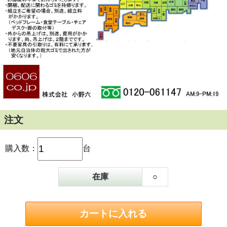
・上記の区域外のお客様を含め、お問
合せをお願いします。
・ご使用のモニターにより、多少色が
違って見える事があります。
注文
購入数：
台
在庫
○