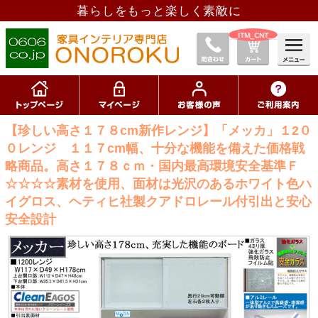
暮らしをもっと楽しく素敵に
__ITM_CNT__
【珍しい高さ１７８cm新作レンジ】「メッカ」１2０
０レンジ １１７cm幅、十分な機能を備えた価格戦
略商品。高さ１７８ｃｍ・国内最高環境安全基準Ｆ
☆☆☆☆素材を使用、面材は光沢のあるホワイト色ハ
イグロス、ヘティヒ社製クアドロレール付引出と安心
安全設計