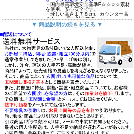
・国内最高環境安全基準F☆☆☆☆素材
を使用、安心安全です。
・珍しい高さ１７８cm、カウンター高
８１cm、梁下対応です。
・大型スチームオーブン対応、十分な
▼ 商品説明の続きを見る ▼
機能を備えています。
■メーカー高品質価格戦略商品シリーズ
■配送について
・MADE IN JAPAN
【基本仕様】
・サイズ：W117×D49×H178ｃｍ
上台ＯＰ部：W112×D47×H48ｃｍ
下台ＯＰ部：W35.5×D41.5×H31ｃｍ
・国内最高環境安全基準Ｆ☆☆☆☆素
材を使用
・本体：擦り傷・汚れに強い「クリー
ンイーゴス」を使用
・前面：傷・汚れに強い光沢のあるホ
ワイト色ハイグロス
・上台引戸：４ミリ厚強化ガラス・飛
散防止フイルム貼り
・大皿も入る奥行２９ｃｍの棚板、左
右各２枚入り
・目元スッキリのアルミスラセレール
に車付扉でスムーズな動き
・上下台開口部天井：新素材「モイ
ス」を使用
・上台開口部は、大型スチームオーブ
ンレンジ使用に対応