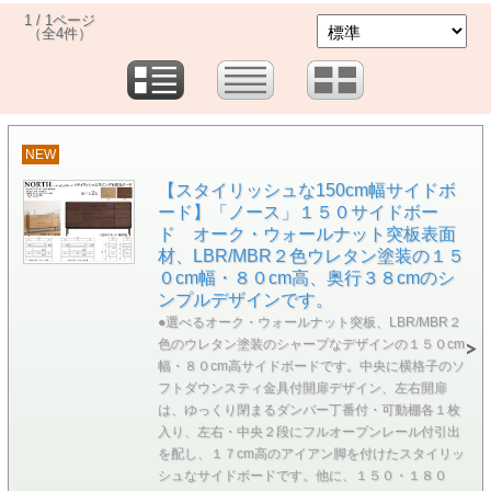
1 / 1ページ
（全4件）
NEW
【スタイリッシュな150cm幅サイドボ
ード】「ノース」１５０サイドボー
ド オーク・ウォールナット突板表面
材、LBR/MBR２色ウレタン塗装の１５
０cm幅・８０cm高、奥行３８cmのシ
ンプルデザインです。
●選べるオーク・ウォールナット突板、LBR/MBR２
色のウレタン塗装のシャープなデザインの１５０cm
幅・８０cm高サイドボードです。中央に横格子のソ
フトダウンスティ金具付開扉デザイン、左右開扉
は、ゆっくり閉まるダンバー丁番付・可動棚各１枚
入り、左右・中央２段にフルオープンレール付引出
を配し、１７cm高のアイアン脚を付けたスタイリッ
シュなサイドボードです。他に、１５０・１８０