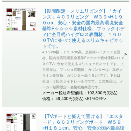
【期間限定・スリムリビング】「カイ
ンズ」４００リビング W３９×H１９
０cm、安心・安全の国内最高環境安全
基準F☆☆☆☆素材仕様、ブラックボデ
ィに杢目柄ハイグロス表面材、１６０
０TVに並べて使えるスリムキャビネッ
トです。
●３９cm幅・１９０cm高、杢目柄ハイグロス表面
材、国内最高環境安全基準F☆☆☆☆素材仕様の１６
００TVに合せて使えるスリムキャビネットです。上
台開扉は、プッシュ式開扉、カウンターは、黒色メ
ラミン化粧板、カウンター高４６cmです。下台は、
引出・３段スライドレール付です。この商品は、メ
ーカー期間限定・価格戦略商品です。
メーカー税込希望価格：102,300円(税込)
価格： 49,400円(税込)
<51%OFF>
【TVボードと揃えて置ける】「エスタ
ード」６００リビングボード W５９
×H１８１cm、安心・安全の国内最高環