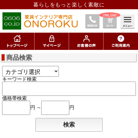
暮らしをもっと楽しく素敵に
__ITM_CNT__
商品検索
キーワード検索
価格帯検索
円 ～
円