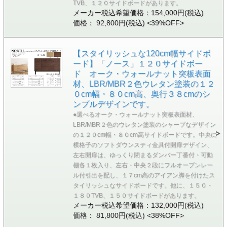
TVB、１２０サイドボードがあります。
メーカー税込希望価格：154,000円(税込)
価格： 92,800円(税込)
<39%OFF>
【スタイリッシュな120cm幅サイドボ
ード】「ノース」１２０サイドボー
ド オーク・ウォールナット突板表面
材、LBR/MBR２色ウレタン塗装の１２
０cm幅・８０cm高、奥行３８cmのシ
ンプルデザインです。
●選べるオーク・ウォールナット突板表面材、
LBR/MBR２色のウレタン塗装のシャープなデザイン
の１２０cm幅・８０cm高サイドボードです。中央に
横格子のソフトダウンスティ金具付開扉デザイン、
左右開扉は、ゆっくり閉まるダンバー丁番付・可動
棚各１枚入り、左右・中央２段にフルオープンレー
ル付引出を配し、１７cm高のアイアン脚を付けたス
タイリッシュなサイドボードです。他に、１５０・
１８０TVB、１５０サイドボードがあります。
メーカー税込希望価格：132,000円(税込)
価格： 81,800円(税込)
<38%OFF>