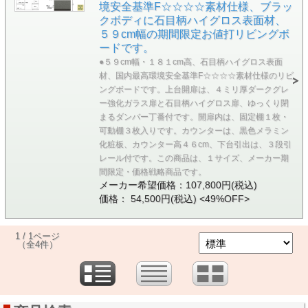
境安全基準F☆☆☆☆素材仕様、ブラッ
クボディに石目柄ハイグロス表面材、
５９cm幅の期間限定お値打リビングボ
ードです。
●５９cm幅・１８１cm高、石目柄ハイグロス表面
材、国内最高環境安全基準F☆☆☆☆素材仕様のリビ
ングボードです。上台開扉は、４ミリ厚ダークグレ
ー強化ガラス扉と石目柄ハイグロス扉、ゆっくり閉
まるダンバー丁番付です。開扉内は、固定棚１枚・
可動棚３枚入りです。カウンターは、黒色メラミン
化粧板、カウンター高４６cm、下台引出は、３段引
レール付です。この商品は、１サイズ、メーカー期
間限定・価格戦略商品です。
メーカー希望価格：107,800円(税込)
価格： 54,500円(税込)
<49%OFF>
1 / 1ページ
（全4件）