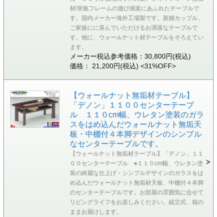
材/突板フレームの遊び感覚にあふれたテーブルで
す。国内メーカー海外工場製です。新婚カップル、
ご家族にに喜んでいただけるお洒落なテーブルで
す。他に、ウォールナット材テーブルをそろえてい
ます。
メーカー税込参考価格：30,800円(税込)
価格： 21,200円(税込)
<31%OFF>
【ウォールナット無垢材テーブル】
「デノン」１１００センターテーブ
ル １１０cm幅、ウレタン塗装のガラ
スをはめ込んだウォールナット無垢天
板・中棚付４本脚デザインのシンプル
なセンターテーブルです。
【ウォールナット無垢材テーブル】「デノン」１１
００センターテーブル ●１１０cm幅、ウレタン塗
装の綺麗な仕上げ・シンプルデザインのガラスをは
め込んだウォールナット無垢材天板、中棚付４本脚
のセンターテーブルです。お部屋の雰囲気に合せて
リビングライフをお楽しみください。組立式、箱の
ままお届けします。