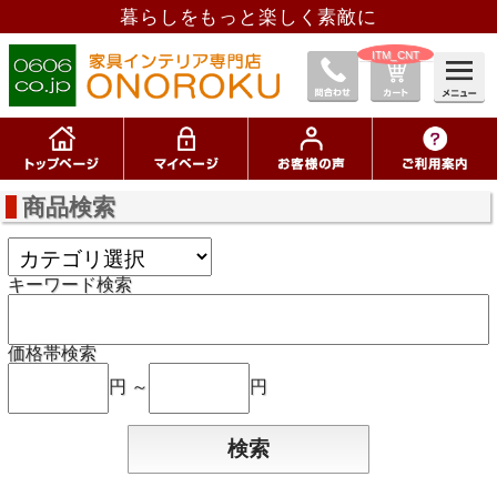
暮らしをもっと楽しく素敵に
__ITM_CNT__
商品検索
キーワード検索
価格帯検索
円 ～
円