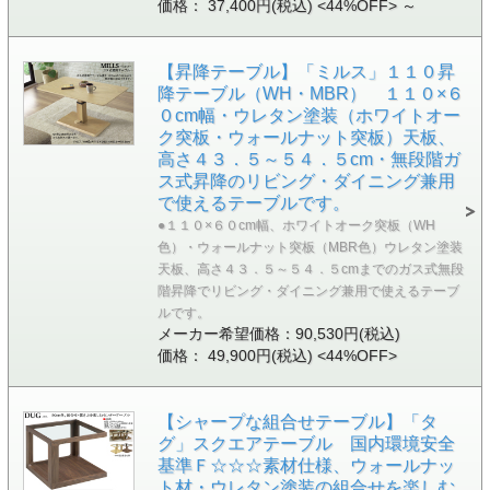
価格： 37,400円(税込)
<44%OFF>
～
【昇降テーブル】「ミルス」１１０昇
降テーブル（WH・MBR） １１０×６
０cm幅・ウレタン塗装（ホワイトオー
ク突板・ウォールナット突板）天板、
高さ４３．５～５４．５cm・無段階ガ
ス式昇降のリビング・ダイニング兼用
で使えるテーブルです。
●１１０×６０cm幅、ホワイトオーク突板（WH
色）・ウォールナット突板（MBR色）ウレタン塗装
天板、高さ４３．５～５４．５cmまでのガス式無段
階昇降でリビング・ダイニング兼用で使えるテーブ
ルです。
メーカー希望価格：90,530円(税込)
価格： 49,900円(税込)
<44%OFF>
【シャープな組合せテーブル】「タ
グ」スクエアテーブル 国内環境安全
基準Ｆ☆☆☆素材仕様、ウォールナッ
ト材・ウレタン塗装の組合せを楽しむ