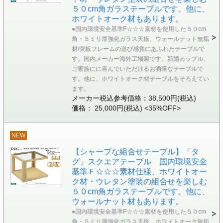
５０cm角ガラステーブルです。他に、
ホワイトオーク材もあります。
●国内環境安全基準F☆☆☆素材を使用した５０cm
角・５ミリ厚強化ガラス天板、ウォールナット無垢
材/突板フレームの遊び感覚にあふれたテーブルで
す。国内メーカー海外工場製です。新婚カップル、
ご家族にに喜んでいただけるお洒落なテーブルで
す。他に、ホワイトオーク材テーブルをそろえてい
ます。
メーカー税込参考価格：38,500円(税込)
価格： 25,000円(税込)
<35%OFF>
NEW
【シャープな組合せテーブル】「タ
グ」スクエアテーブル 国内環境安全
基準Ｆ☆☆☆素材仕様、ホワイトオー
ク材・ウレタン塗装の組合せを楽しむ
５０cm角ガラステーブルです。他に、
ウォールナット材もあります。
●国内環境安全基準F☆☆☆素材を使用した５０cm
角・５ミリ厚強化ガラス天板、ホワイトオーク無垢