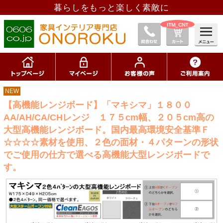
暮らしをもっと楽しく素敵に
__ITM_CNT__
NEW
【高機能レンジボード】「マキシマ」１８００
AA/AH/CA/CHレンジ １７５cm幅、２０５cm高の
大型高機能レンジボード。国内最高環境安全基準Ｆ
☆☆☆☆素材を使用、２色の面材・４パターンの形状
でご使用の仕方で選べる高機能大型レンジボードで
す。