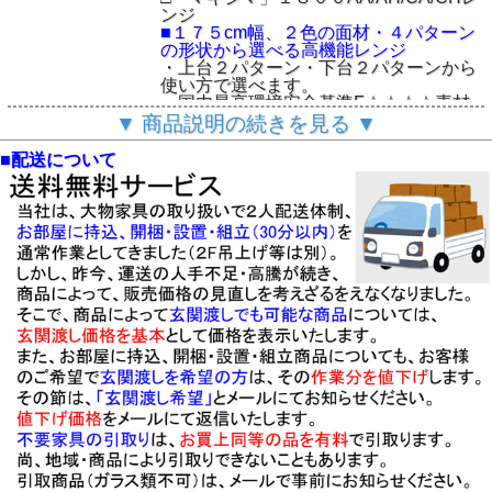
ンジ
■１７５cm幅、２色の面材・４パターン
の形状から選べる高機能レンジ
・上台２パターン・下台２パターンから
使い方で選べます。
・国内最高環境安全基準F☆☆☆☆素材
を使用、安心安全です。
▼ 商品説明の続きを見る ▼
・大型上下二段重ね、スムーズに動く引
戸４mm厚ガラス
■配送について
・開口部天井：吸湿素材クリーンSボー
ドで大型スチームオーブン対応
■メーカー高品質価格戦略商品シリーズ
・MADE IN JAPAN
【基本仕様】
・サイズ：W１７５×D４９×H２０５ｃ
ｍ
・国内最高環境安全基準Ｆ☆☆☆☆素材
を使用
・本体：擦り傷・汚れに強い「クリーン
イーゴス」を使用
・下台前面：選べるホワイト・クローチ
ェ色の２色
・上下台開口部天井：吸湿素材「クリー
ンSボード」を使用
・上台引戸：４ミリ厚ガラス・飛散防止
フイルム貼り（ホワイトのみ）
・アルミフェザーレールに車付扉でスム
ーズな動き