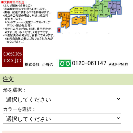
・開口部下引出：３段レール付、底板補
強
・下台右開扉（AA/CA）：可動棚２枚入
り、ゆっくり閉まるダンバー丁番付
・下台ゴミ収納（AH/CH）：W５４×D
４５×H８９ｃｍ、可動棚１枚入り
◆ご注意
・床の凹凸にご注意ください。
・本体が歪み扉に隙間があくことがあり
ます。
・本体が平らになるように設置してくだ
さい。
・
送料無料
（北海道・沖縄・離島除く）
でお届けします。
・
大型家具の配送は、基本として開梱設
置込価格です。
注文
・下記の区域内では、開梱設置込みの価
格でご提供です。
・本州全域、四国、沖縄を除く九州全
形を選択：
域。
・離島と一部山間地は、対応できない区
域も有ります。
・上記の区域外のお客様を含め、お問合
カラーを選択：
せをお願いします。
・ご使用のモニターにより、多少色が違
って見える事があります。