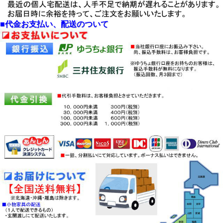
・上台棚板：大皿も入る奥行２９ｃｍの
可動棚板左右各２枚入り
・上台開扉（AA/AH）：可動棚３枚・固
■代金お支払い、配送のついて
定棚１枚入り、ダンバー丁番付
・上台開口部は、大型スチームオーブン
レンジ使用に対応
・上台開口部は、側面に２口１５００W
コンセント付
・上台開口部（AA/AH）：W１１２×D
４８×H５０ｃｍ
・上台開口部（CA/CH）：W１７０×D
４８×H５０ｃｍ
・カウンター：熱・傷・汚れに強いメラ
ミン化粧板、９５cm高
・カウンター色：ホワイト（ホワイト
色）クローチェ（クローチェ色）
・下台最上部は、便利な３段レール付ス
ライドテーブルです。
・下段引出：２段、軽く押すと閉まるエ
ステックレールを使用
・下段開口部（AA/AH/CH）は、ポリ合
板天板の３段引スライドテーブル付
・下台開口部は、左側面に１口１５００
Wコンセント付
・下台開口部（AA/CH）：W３８×D４
１．５×H３６ｃｍ
・下台開口部（AA/CA）：W５７×D４
１．５×H３６ｃｍ