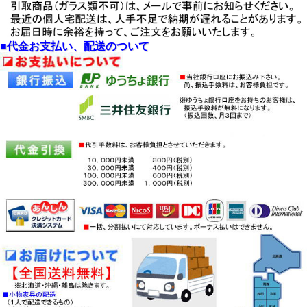
・単品ページをご覧ください。
ーズ（３サイズ）
・
２０２３年９月２６日：ダーク色は
廃盤になりました。
「香林」ベンチ付４
・尚、ライト色は継続品になります。
点1500卓子・肘無
◆ご注意
■代金お支払い、配送のついて
「香林」ベンチ付６
・テーブル・チェアの組立付き配送で
点2000卓子・肘付・
対応します。
肘無
・モニターにより、実物の色と異なる
ことがあります。
・
送料無料
（北海道・沖縄・離島除
く）でお届けします。
・
この家具の配送は、基本として開
梱、組み立て込価格。
□下記の区域内では、開梱、組み立
て、お部屋入れ込みの価格で提供
・本州全域、四国、九州全域（沖縄を
除く）
・但し、離島と一部山間地等は、 開
梱対応できない区域も有りす。
・お届け先を、具体的にお問合せ下さ
い。
・MAILにて、お問合せください。