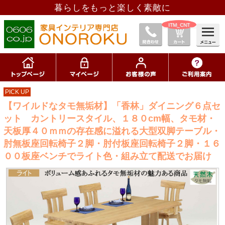
暮らしをもっと楽しく素敵に
__ITM_CNT__
PICK UP
【ワイルドなタモ無垢材】「香林」ダイニング６点セ
ット カントリースタイル、１８０cm幅、タモ材・
天板厚４０ｍｍの存在感に溢れる大型双脚テーブル・
肘無板座回転椅子２脚・肘付板座回転椅子２脚・１６
００板座ベンチでライト色・組み立て配送でお届け