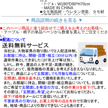
付２
・ﾃｰﾌﾞﾙ：W180*D90*H70cm
・MADE IN CHINA
■タモ無垢材・ウレタン塗装、タモ材
の重厚感溢れるダイニングセット
・塗装・接着剤は、国内環境最高安全
▼ 商品説明の続きを見る ▼
基準Ｆ☆☆☆☆を使用
・４０ミリ厚タモ無垢材天板は、ボリ
■このページ商品と違う組合せでご購入をお考えのお客様へ
ュームがあり存在感があります。
・テーブル・椅子の単品ページから数量を選んでご注文くださ
・板座回転チェアは、タモ無垢材で少
い。
し重いですが、３６０°回転します。
■配送について
・チェア回転盤は、国産商品を使用で
安心してご使用いただけます。
・１８０ｃｍテーブルは、肘付椅子も
付けてご使用いただけます。
・ライト色のウレタン塗装で癒しの空
間を醸し出します。
・テーブル、椅子、ベンチ、どれも単
品販売します。
・テーブルは、１５００・１８００・
◇「香林」ダイニン
２０００の３サイズがあります。
グシリーズ
・板座回転チェアは、肘無・肘付チェ
「香林」テーブルシ
アの２タイプがあります。
リーズ（３サイズ）
・板座ベンチは、１３００・１６０
「香林」肘無回転チ
０・１８００ベンチの３サイズがあり
ェア
ます。
「香林」肘付回転チ
・お好みの組合せでご購入いただけま
ェア
す。
「香林」ベンチシリ