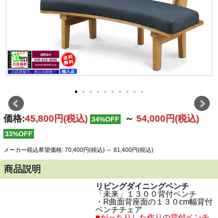
価格:
45,800円
(税込)
～
54,000円
(税込)
34%OFF
33%OFF
メーカー税込希望価格: 70,400円(税込)
～
81,400円(税込)
商品説明
リビングダイニングベンチ
「未来」１３００背付ベンチ
・R曲面背座面の１３０cm幅背付
ベンチチェア
■がっちりした作りの背付ベンチ