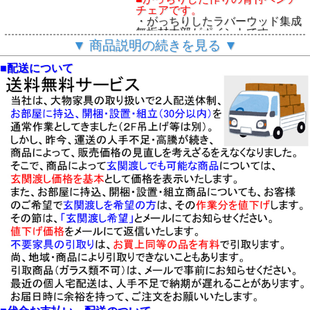
チェアです。
・がっちりしたラバーウッド集成
無垢材木部がポイントです。
・無垢木部フレームに背座面ファ
▼ 商品説明の続きを見る ▼
ブリック張地タイプのベンチ
■他に、１６００背付ベンチチェ
■配送について
アもあります。
・MADE IN THAILAND
【基本仕様】
□１３００背付ベンチ：W１３０
×D７０×H７６/SH４１cm（組立
式）
・木部：ラバーウッド集成無垢
材・ウレタン塗装
・張地：ファブリック
・詰物：ウレタンフォーム
◇「未来」シリーズ
◆ご注意
「未来」４点ｾｯﾄ
★会員登録で更にお買い得
（1500T、1300背付・回
・サイト左上より、簡単に登録い
転ﾁｪｱ×２）
ただけます。
「未来」3点ｾｯﾄ
・
送料無料
（北海道・沖縄・離島
（1800T、1600背付・
除く）でお届けします。
1600ﾍﾞﾝﾁ）
・組立は、有料です。お希望の方
「未来」3点ｾｯﾄ（1000円
は、MAILでご連絡ください。
卓、回転ﾁｪｱ×２）
・
この家具の配送は、基本として
「未来」1500テーブル
玄関先渡し
（1000円卓・1800ﾃｰﾌﾞ
□下記の区域内では、玄関先へ梱
ﾙ）
包状態で配送対応