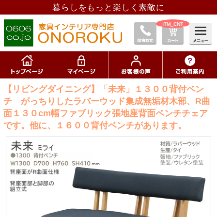
暮らしをもっと楽しく素敵に
__ITM_CNT__
【リビングダイニング】「未来」１３００背付ベン
チ がっちりしたラバーウッド集成無垢材木部、R曲
面１３０cm幅ファブリック張地座背面ベンチチェア
です。他に、１６００背付ベンチがあります。