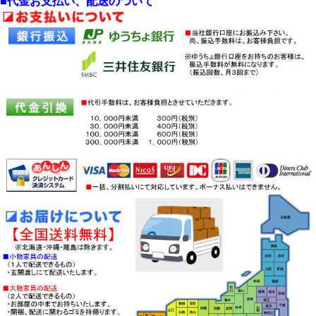
■代金お支払い、配送のついて
「未来」1300ベンチ
・本州全域、四国、九州全域（沖
（1600ﾍﾞﾝﾁ）
縄を除く）
「未来」回転チェア
・但し、離島と一部山間地等
は、 対応できない区域も有り
す。
・お届先を、MAILにて具体的に
お問合せ下さい。
・人気商品のため、在庫確認をお
願いします。
・お届けは、約10日間ほど時間が
必要になります。
・モニターにより、実物の色と異
なることがあります。