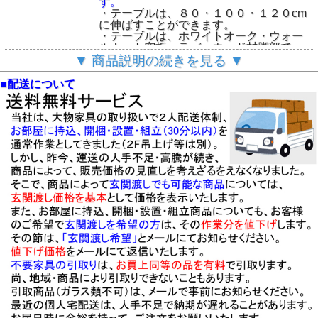
す。
・テーブルは、８０・１００・１２０cm
に伸ばすことができます。
・テーブルは、ホワイトオーク・ウォー
ルナット突板、ラバーウッド材脚部で
す。
▼ 商品説明の続きを見る ▼
・テーブルは、LBR色木部・MRB色木部
の２色です。
■配送について
・国内メーカー海外工場製で安心してお
使い頂けます。
・品質に比べて、魅力的な価格を実現し
ています。
■「カロル」シリーズは、いろいろな組合
せができます。
・セット表示のない組合せは、単品ペー
ジよりご注文下さい。
・MADE IN VIETNAM
◇「カロル」シ
【基本仕様】
リーズ
・木部は、国内環境安全基準F☆☆☆素材
「カロル」ダイ
を使用しています。
ニング３点セッ
□８０伸長テーブル：W８０・１００・１
ト
２０×D８０×H７２cm（組立式）
「カロル」ダイ
・LBR色：ホワイトオーク突板天板・ラ
ニング５点セッ
バーウッド材脚部、ウレタン塗装
ト
・MBR色：ウォールナット突板天板・ラ
「カロル」１２
バーウッド材脚部、ウレタン塗装
０伸長テーブル
・天板と脚部：玄関お届後のお客様組立
「カロル」チェ
です。
ア