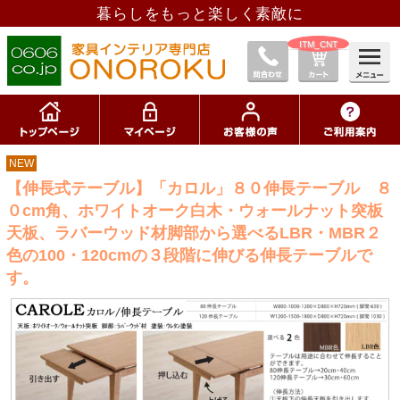
暮らしをもっと楽しく素敵に
__ITM_CNT__
NEW
【伸長式テーブル】「カロル」８０伸長テーブル ８
０cm角、ホワイトオーク白木・ウォールナット突板
天板、ラバーウッド材脚部から選べるLBR・MBR２
色の100・120cmの３段階に伸びる伸長テーブルで
す。