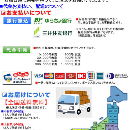
◆ご注意
・人気商品の為、しばしば在庫切れが発
■代金お支払い、配送のついて
生
・必ず、事前の在庫の問い合わせをお願
いします
・
送料無料
（北海道・沖縄・離島除く）
でお届けします。
・
この商品の配送は、基本玄関先渡し配
送価格
・不明点はMAILにて、お問合せくださ
い。
・お届けは、物流事情の為、約10日間ほ
ど時間が必要になります。