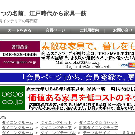
に１つの名前、江戸時代から家具一筋
具インテリアの専門店
カートをみる
｜
会員ページ
｜
ご利用案内
｜
お問い合せ
OME
>
ダイニングルーム
>
ダイニングセット
>
ダイニング５点セット
>
ダイニングルーム
>
ダイニングチェア
>
肘無ダイニングチェア
>
ダイニングルーム
>
ダイニングテーブル
>
テーブルサイズ ～１６０ｃ