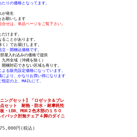
あたりの価格となってます。
れが発生
をお願いします
組合せは、単品ページをご覧下さい。
ただけます。
なることがあります。
除く）でお届けします。
組立・開梱込価格です。
お部屋入れ込みの価格で提供
、九州全域（沖縄を除く）
 開梱対応できない区域も有りす。
による販売設定価格になっています。
域により、かなりお買い得になります
指定の上、MAILにて、
ニングセット】「ロゼッタ＆ブレ
点セット 耐熱・防水・耐摩耗性
・LBR、MBR２色木部の１５０
ハイバック肘無チェア４脚のダイニ
75,000円(税込)