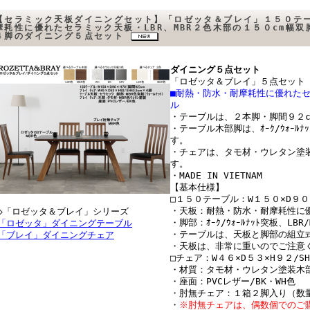
【セラミック天板ダイニングセット】「ロゼッタ＆ブレイ」１５０テ
摩耗性に優れたセラミック天板・LBR、MBR２色木部の１５０cm幅
４脚のダイニング５点セット
ダイニング５点セット
「ロゼッタ＆ブレイ」５点セット
■耐熱・防水・耐摩耗性に優れたセ
ル
・テーブルは、２本脚・脚間９２c
・テーブル木部脚は、ｵｰｸ/ｳｫｰﾙﾅ
す。
・チェアは、タモ材・ウレタン塗装木
す。
・MADE IN VIETNAM
【基本仕様】
□１５０テーブル：W１５０×D９０×
・天板：耐熱・防水・耐摩耗性に
◇「ロゼッタ＆ブレイ」シリーズ
・脚部：ｵｰｸ/ｳｫｰﾙﾅｯﾄ突板、LB
「ロゼッタ」ダイニングテーブル
・テーブルは、天板と脚部の組立
「ブレイ」ダイニングチェア
・天板は、非常に重いのでご注意
□チェア：W４６×D５３×H９２/S
・材質：タモ材・ウレタン塗装木部、
・座面：PVCレザー/BK・WH色
・肘無チェア：１箱２脚入り（数
・
※肘無チェアは、偶数個でのご