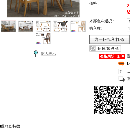
価格:
2
込
木部色を選択:
購入数:
拡大表示
■優れた特徴