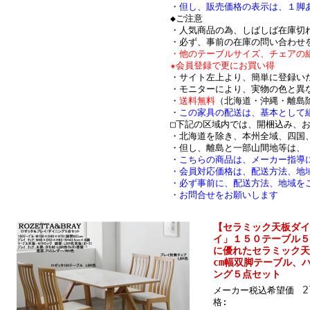
・
但し、販売価格の表示は、１脚
◆ご注意
・人気商品の為、しばしば在庫切
・必ず、事前の在庫の問い合わせ
・他のテーブルサイズ、チェアの
★会員登録で更にお買い得
・サイト左上より、簡単に登録い
・モニターにより、実物の色と異
・
送料無料
（北海道・沖縄・離島
・
この家具の配送は、基本として
□下記の区域内では、開梱込み、
・北海道を除き、本州全域、四国
・但し、離島と一部山間地等は、
・
こちらの商品は、メーカー指導
・会員対応価格は、配送方法、地
・必ず事前に、配送方法、地域をご
・お問合せをお願いします
【セラミック天板ダイ
イ」１５０テーブル５
に優れたセラミック天板
cm幅双脚テーブル、
ング５点セット
2
メーカー税込希望価
格: