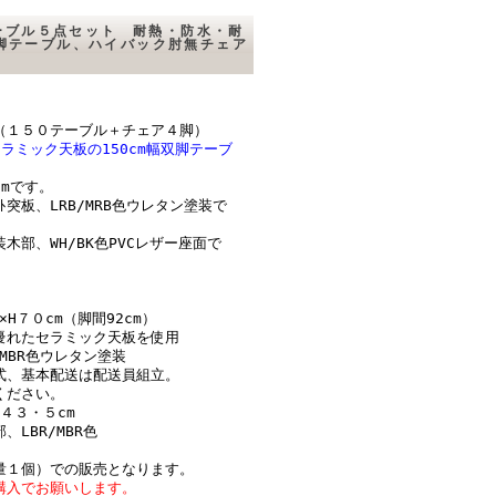
ーブル５点セット 耐熱・防水・耐
双脚テーブル、ハイバック肘無チェア
（１５０テーブル＋チェア４脚）
ラミック天板の150cm幅双脚テーブ
mです。
ｯﾄ突板、LRB/MRB色ウレタン塗装で
部、WH/BK色PVCレザー座面で
H７０cm（脚間92cm）
優れたセラミック天板を使用
R/MBR色ウレタン塗装
式、基本配送は配送員組立。
ください。
H４３・５cm
LBR/MBR色
量１個）での販売となります。
購入でお願いします。