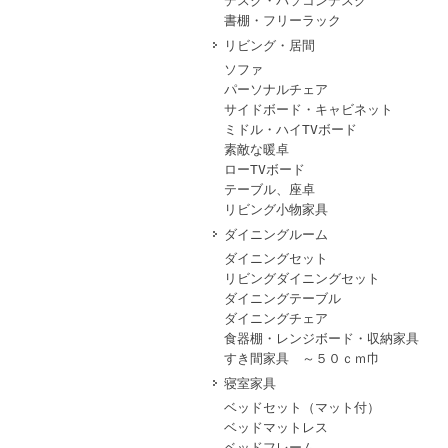
デスク・パソコンデスク
書棚・フリーラック
リビング・居間
ソファ
パーソナルチェア
サイドボード・キャビネット
ミドル・ハイTVボード
素敵な暖卓
ローTVボード
テーブル、座卓
リビング小物家具
ダイニングルーム
ダイニングセット
リビングダイニングセット
ダイニングテーブル
ダイニングチェア
食器棚・レンジボード・収納家具
すき間家具 ～５０ｃｍ巾
寝室家具
ベッドセット（マット付）
ベッドマットレス
ベッドフレーム