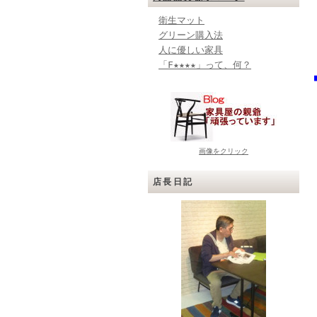
衛生マット
グリーン購入法
人に優しい家具
「F★★★★」って、何？
画像をクリック
店長日記