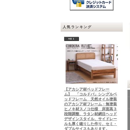
人気ランキング
【アカシア材ベッドフレー
ム】 「コルドバ」シングルベ
ッドフレーム 天然オイル塗装
のアカシア材フレーム・無塗装
ヒノキ材スノコ仕様 床面高３
段階調整、ラタン材網目ヘッド
デザインスタイル、サイドレー
ルも厚く確りした作り、セミ・
ダブルサイスもあります。