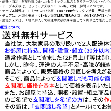
・耐熱・防水・耐摩耗性に優れたセラミック天板の１５０テーブルとハイバ
・テーブル天板は、セラミック天板１５０㎝幅、双脚・脚間９２cmです。
・テーブル脚部は、ｵｰｸ/ｳｫｰﾙﾅｯﾄ突板、LBR・MBR色ウレタン塗装、天板と
・チェアは、木部タモ材・ウレタン塗装LBR/MBR色木部、WH/BK色PVCレ
・肘無チェアは、１箱２脚入りで輸送中の破損を考慮して２脚単位で販売し
■配送について