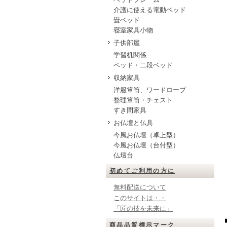
介護に使える電動ベッド
畳ベッド
寝室家具小物
子供部屋
学習机関係
ベッド・二段ベッド
収納家具
洋服箪笥、ワードロープ
整理箪笥・チェスト
すき間家具
お仏壇と仏具
今風お仏壇（卓上型）
今風お仏壇（台付型）
仏壇台
初めてご利用の方に
無料配送について
このサイトは・・
「匠の技を未来に」
商品品質標示マーク