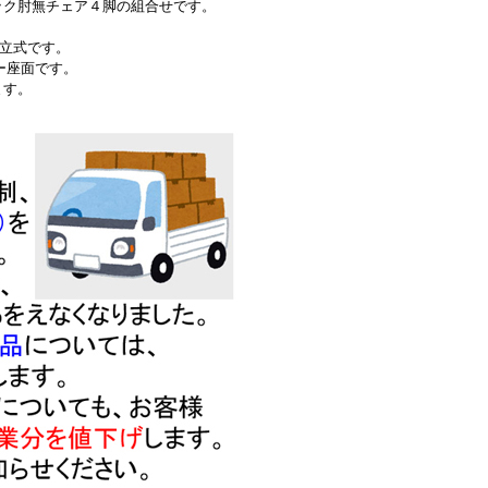
ック肘無チェア４脚の組合せです。
組立式です。
ザー座面です。
ます。