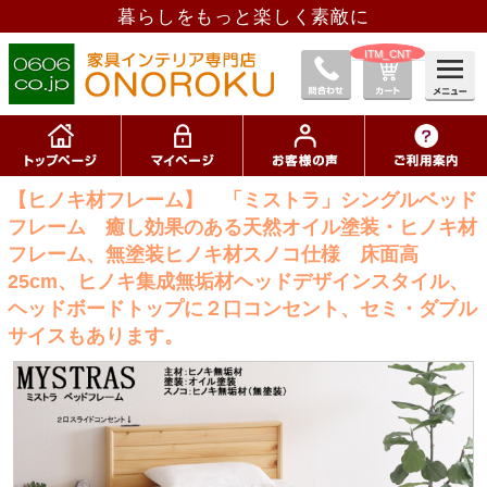
暮らしをもっと楽しく素敵に
__ITM_CNT__
【ヒノキ材フレーム】 「ミストラ」シングルベッド
フレーム 癒し効果のある天然オイル塗装・ヒノキ材
フレーム、無塗装ヒノキ材スノコ仕様 床面高
25cm、ヒノキ集成無垢材ヘッドデザインスタイル、
ヘッドボードトップに２口コンセント、セミ・ダブル
サイスもあります。