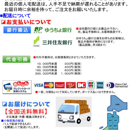
後、商品の問合せ。
・折り返し、会員価格をメール
いたします。
・少し面倒ですが、決して後悔
■配送について
させません。
・
人気商品に付き、時々在庫が
切れます。
・念のため在庫の問合せお勧め
します。