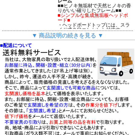
レーム
■■ヒノキ無垢材で天然ヒノキの香
りがいい確りしたフレーム■■
■シンプルな集成無垢板ヘッドボ
ード■
・ヘッドボードトップには、スラ
イド式２口コンセント付です。
・２台並べて、すき間なくご使用
▼ 商品説明の続きを見る ▼
いただけます。
・床面高は、２５cm、お好みのマ
■配送について
ットを載せてお使い下さい。
・床板は、13mm厚・無塗装ヒノ
キ材、マットの湿気を吸います。
・他に、セミダブル・ダブルサイ
ズがあります。
・MADE IN VIETNAM
◆ご注意
・輸送上の関係で、商品は、組
「ヒノキ無垢材ベッドフ
立式になっております。
レーム」
・
送料無料
（北海道・沖縄・離
「オルガ」ベッドフレー
島除く）でお届けします。
ム
・この商品の基本配送は、玄関
「トマール」ベッドフレ
先渡し配送です。
ーム
・組み立てをご希望の際には、
お問い合わせください。
「お薦めベッドマットレ
・
会員登録で、さらにお買い
ス」
得。
「SIEAM/ラグジュアリ
★お気軽に会員登録を！その
ー」スタンダードタイプ