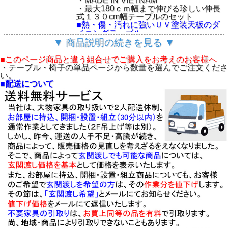
・MADE IN VIETNAM
・最大180ｃｍ幅まで伸びる珍しい伸長
式１３０cm幅テーブルのセット
■熱・傷・汚れに強いＵＶ塗装天板のダ
イニングテーブル
・国内メーカー海外工場製、安心してご
▼ 商品説明の続きを見る ▼
使用いただけます。
・木部は、国内環境安全基準F☆☆☆素
■このページ商品と違う組合せでご購入をお考えのお客様へ
材を使用しています。
・テーブル・椅子の単品ページから数量を選んでご注文くださ
【基本仕様】
い。
□「アビー」伸長テーブル：W130・
■配送について
150・160・180*D85*H70cm
・天板：ピカピカ仕上げ、ハイグロス・
ＵＶ塗装
・天板は、高級感のある木目柄の入った
ホワイト色
・脚部：タモ突板・ウレタン塗装
・テーブルは、天板を継ぎ足して130・
150・160・180幅に伸びる伸長式
□チェア：W46*D56.5*H95.5・SH45cm
□110ベンチ：W110*D40*H45cm
・木部：タモ無垢材・ウレタン塗装
□「アビー」ダイ
・座面：PVCレザー・ホワイト色張地
ニングシリーズ
・テーブル、椅子（２脚単位）、ベンチ
「アビー」130伸
は、単品販売します。
長テーブル
・こちらの4点セット以外の組み合わせ
「アビー」ダイニ
価格は、お問い合わせください。
ングチェア
◆ご注意
「アビー」110ベ