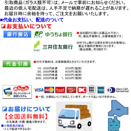
・人気品に付き、しばしば在庫切れにな
ンチ
ります。
「アビー」140ベ
・事前の在庫の問い合わせをお願いしま
ンチ
す
・
組み立て込み・送料無料
（北海道・沖
■代金お支払い、配送のついて
縄・離島除く）でお届け。
・
大型家具の配送は、基本、お部屋入れ
込み開梱・組み立て込価格
・不明点はMAILにて、お問合せくださ
い。
・お届けは、約10日間ほど時間が必要
になります。
・モニターにより、実物の色と異なるこ
とがあります。
・
こちらの商品のセット価格は、単品価
格の合計と
・比べたときに 、大幅に安くなりま
す。
・これは物流費用の関係ですが、セット
の組み合わせ等も
・含めて、必ず事前の問い合わせをお願
いします。