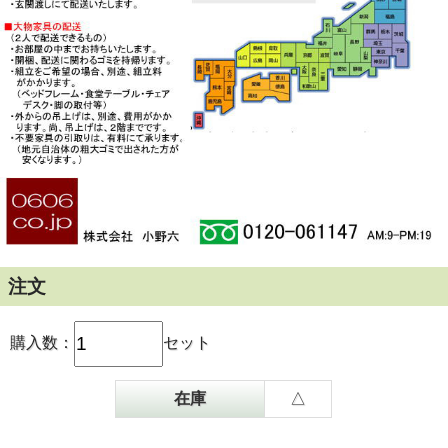
注文
購入数：
セット
在庫
△