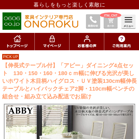
暮らしをもっと楽しく素敵に
__ITM_CNT__
PICK UP
【伸長式テーブル付】「アビー」ダイニング4点セッ
ト 130・150・160・180ｃｍ幅に伸びる光沢が美し
いホワイト木目柄ハイグロス・ＵＶ塗装130cm幅伸長
テーブルとハイバックチェア2脚・110cm幅ベンチの
組合せ・組み立て込み配送でお届け