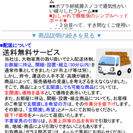
ム
■■ポプラ材積層スノコで通気性がい
い確りしたフレーム■■
■おしゃれで横板張のシンプルヘッド
ボード■
・２台並べて、すき間なくご使用い
ただけます。
・オイル仕上げのNA色です。
▼ 商品説明の続きを見る ▼
・床高は、２５cm、23～27cm厚の
マットレスに最適です。
■配送について
・他に、セミダブル・ダブルサイズ
があります。
・表面材は、節有オーク材オイル塗
装です。
・MADE IN CHINA
◆ご注意
・モニターにより、実物の色と異な
ることがあります。
・輸送上の関係で、商品は、組立式
になっております。
・基本配送は玄関先渡し配送になり
ます。
・
送料無料
（北海道・沖縄・離島除
く）でお届けします。
・
会員登録で、さらにお買い得。
★お気軽に会員登録を！その後、商
品の問合せ。
・折り返し、会員価格をメールいた