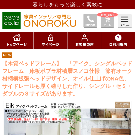
暮らしをもっと楽しく素敵に
__ITM_CNT__
NEW
【木質ベッドフレーム】 「アイク」シングルベッド
フレーム 床板ポプラ材積層スノコ仕様 節有オーク
材柄横板張ヘッドデザイン、オイル仕上げのNA色、
サイドレールも厚く確りした作り、シングル・セミ・
ダブルの３サイズがあります。